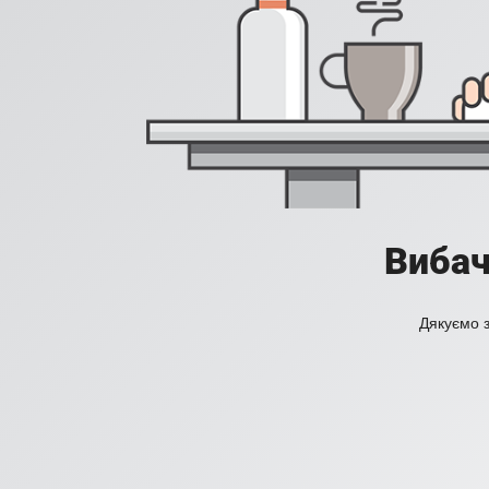
Вибач
Дякуємо з